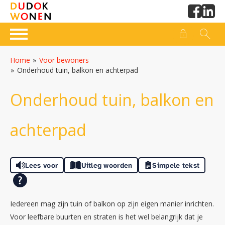
Naar de homepage
Ga naar Hoofd
Home
Voor bewoners
Onderhoud tuin, balkon en achterpad
Naar hoofdinhoud
Naar hoofdnavigatiemenu
Naar zoeken
Onderhoud tuin, balkon en
achterpad
Lees voor
Uitleg woorden
Simpele tekst
Iedereen mag zijn tuin of balkon op zijn eigen manier inrichten.
Voor leefbare buurten en straten is het wel belangrijk dat je