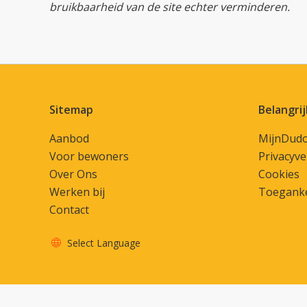
bruikbaarheid van de site echter verminderen.
Contactinformatie
Sitemap
Belangrij
Aanbod
MijnDud
Voor bewoners
Privacyve
Over Ons
Cookies
Werken bij
Toeganke
Contact
Select Language
Vertaal deze pagina