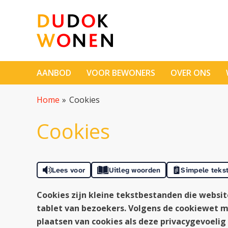
Naar de homepage
AANBOD
VOOR BEWONERS
OVER ONS
Naar hoofdinhoud
Naar hoofdnavigatiemenu
Naar zoeken
Home
Cookies
Cookies
Lees voor
Uitleg woorden
Simpele teks
Cookies zijn kleine tekstbestanden die websi
tablet van bezoekers. Volgens de cookiewet 
plaatsen van cookies als deze privacygevoeli