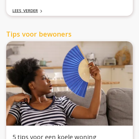
dienstverlening. Ook kijken we vooruit naar de
LEES VERDER
belangrijkste opgaven voor 2026.
Tips voor bewoners
5 tips voor een koele woning