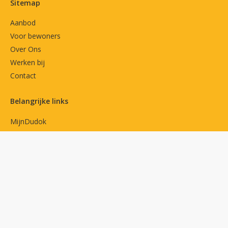
Contactinformatie
Sitemap
Aanbod
Voor bewoners
Over Ons
Werken bij
Contact
Belangrijke links
MijnDudok
Privacyverklaring
Cookies
Toegankelijkheidsverklaring
Volg ons op
Facebook
LinkedIn