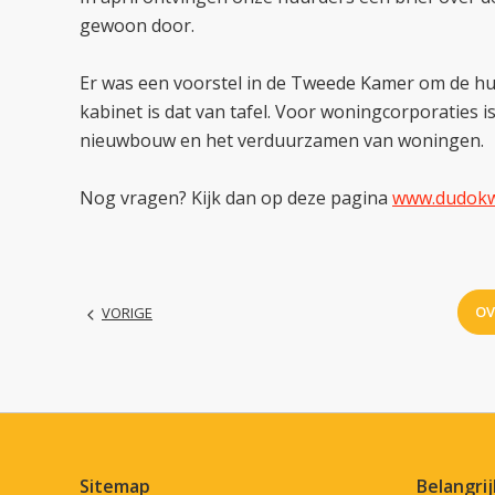
gewoon door.
Er was een voorstel in de Tweede Kamer om de huu
kabinet is dat van tafel. Voor woningcorporaties is
nieuwbouw en het verduurzamen van woningen.
Nog vragen? Kijk dan op deze pagina
www.dudokw
O
VORIGE
Contactinformatie
Sitemap
Belangrij