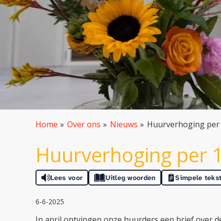
Home
Over ons
Nieuws
Huurverhoging per 1
Huurverhoging per 1 
Lees voor
Uitleg woorden
Simpele teks
6-6-2025
In april ontvingen onze huurders een brief over de