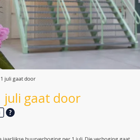
 juli gaat door
juli gaat door
t
 jaarlijkse huurverhoging per 1 juli. Die verhoging gaat