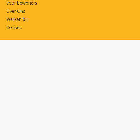
Voor bewoners
Over Ons
Werken bij
Contact
Belangrijke links
MijnDudok
Privacyverklaring
Cookies
Toegankelijkheidsverklaring
Volg ons op
Facebook
LinkedIn
Contactgegevens