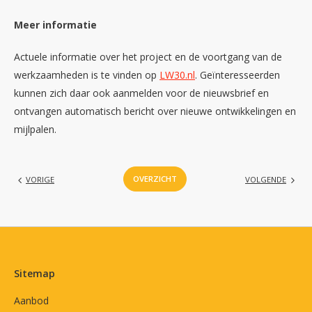
Meer informatie
Actuele informatie over het project en de voortgang van de
werkzaamheden is te vinden op
LW30.nl
. Geïnteresseerden
kunnen zich daar ook aanmelden voor de nieuwsbrief en
ontvangen automatisch bericht over nieuwe ontwikkelingen en
mijlpalen.
OVERZICHT
VORIGE
VOLGENDE
Contactinformatie
Sitemap
Aanbod