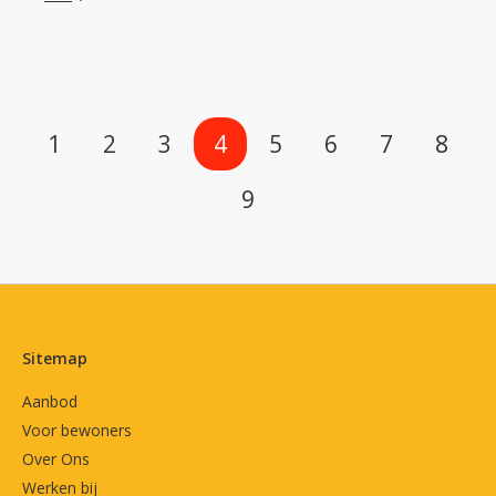
Selecteer een pagina
1
2
3
4
5
6
7
8
9
Contactinformatie
Sitemap
Aanbod
Voor bewoners
Over Ons
Werken bij