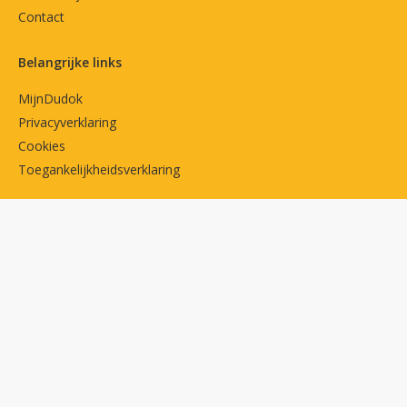
Contact
Belangrijke links
MijnDudok
Privacyverklaring
Cookies
Toegankelijkheidsverklaring
Volg ons op
Facebook
LinkedIn
Contactgegevens
Larenseweg 32
1221 CN Hilversum
035 - 646 16 00
(maandag t/m vrijdag tussen 09.00 en 13.00