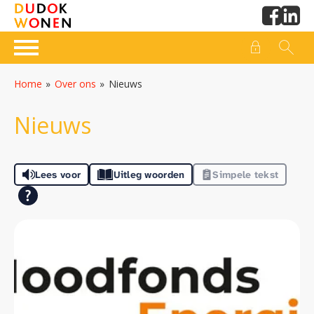
Naar de homepage
Ga naar Hoofd
Home
Over ons
Nieuws
Naar hoofdinhoud
Naar hoofdnavigatiemenu
Naar zoeken
Nieuws
Lees voor
Uitleg woorden
Simpele tekst