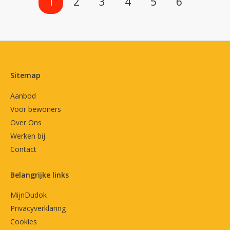
1
2
3
4
5
6
Contactinformatie
Sitemap
Aanbod
Voor bewoners
Over Ons
Werken bij
Contact
Belangrijke links
MijnDudok
Privacyverklaring
Cookies