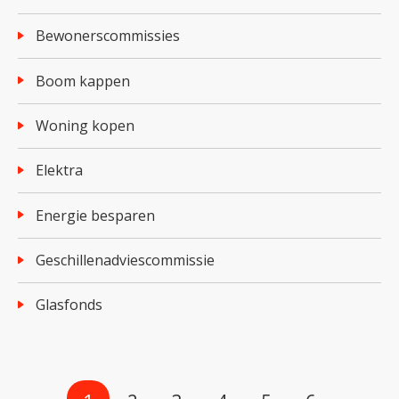
bewonerscommissies
boom kappen
woning kopen
elektra
energie besparen
Geschillenadviescommissie
glasfonds
Selecteer een pagina