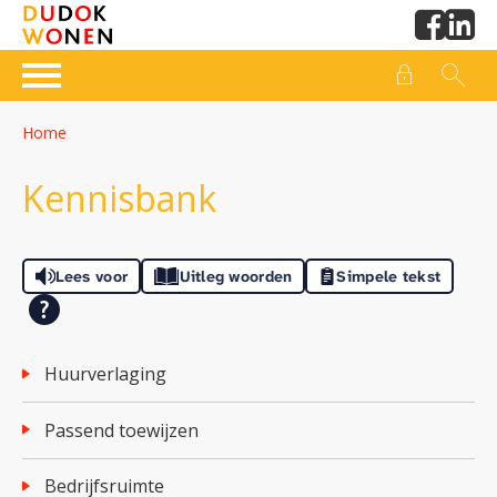
Naar de homepage
Ga naar Hoofd
Home
Naar hoofdinhoud
Naar hoofdnavigatiemenu
Naar zoeken
Kennisbank
Lees voor
Uitleg woorden
Simpele tekst
huurverlaging
passend toewijzen
bedrijfsruimte